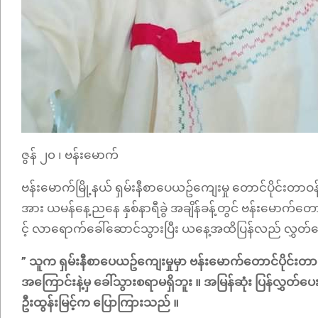
ဇွန် ၂၀ ၊ ဗန်းမောက်
ဗန်းမောက်မြို့နယ် ရှမ်းနီစာပေယဥ်ကျေးမှု တောင်ပိုင်းတာဝန်ခ
အား ယမန်နေ့ညနေ နှစ်နာရီခွဲ အချိန်ခန့်တွင် ဗန်းမောက်တော
င့် လာရောက်ခေါ်ဆောင်သွားပြီး ယနေ့အထိပြန်လည် လွှတ်
” သူက ရှမ်းနီစာပေယဥ်ကျေးမှုမှာ ဗန်းမောက်တောင်ပိုင်း
အကြောင်းနဲ့မှ ခေါ်သွားစရာမရှိဘူး ။ အမြန်ဆုံး ပြန်လွှတ်ပ
ဦးထွန်းမြင့်က ပြောကြားသည် ။