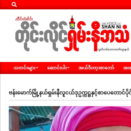
Search
Skip
to
content
ရှမ်း
သတင်းများ
ဆောင်းပါး
အယ်ဒီတာ့အာဘော်
အထူ
နီ
Primary
Navigation
အသံ
Menu
သတင်း
ဗန်းမောက်မြို့နယ်ရှမ်းနီလူငယ်ဒုဥက္ကဋ္ဌနှင့်စာပေတောင်ပို