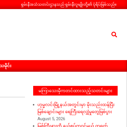
ရှမ်းနီအသံသတင်းဌာနသည် ရှမ်းနီလူမျိုးတို့၏ ပုံရိပ်ဖြစ်သည်။
Search
ီသမိုင်း
မကြာသေးမှီကတင်ထားသည့်သတင်းများ
ဟုမ္မလင်းမြို့နယ်အတွင်းမှာ မိုးသည်းထန်ပြီး
မြစ်ချောင်းများ ရေကြီးရေလျှံမှုတွေဖြစ်ပွား
August 5, 2026
မြစ်ကြီးနားကို နယ်စပ်ကဝင်မယ့် တရုတ်