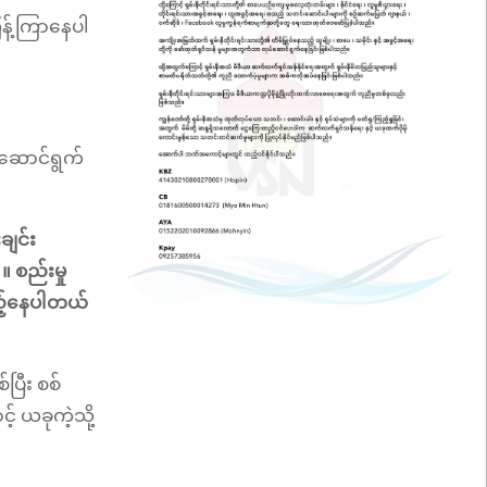
ြန့်ကြာနေပါ
်ဆောင်ရွက်
ျင်း
 စည်းမှု
ြည့်နေပါတယ်
ြီး စစ်
့ ယခုကဲ့သို့