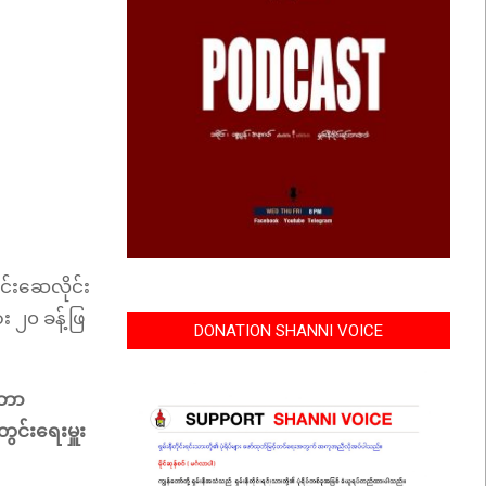
ုင်းဆေလိုင်း
း ၂၀ ခန့်ဖြ
DONATION SHANNI VOICE
 ဘာ
ွင်းရေးမှူး