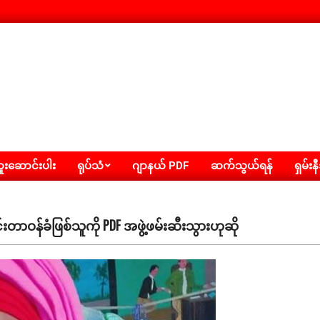
းဆောင်းပါး
ရုပ်သံ
ဂျာနယ် PDF
ဆက်သွယ်ရန်
ရှမ်းန
င်းတာဝန်ခံဖြစ်သူကို PDF အဖွဲ့ဖမ်းဆီးသွားဟုဆို