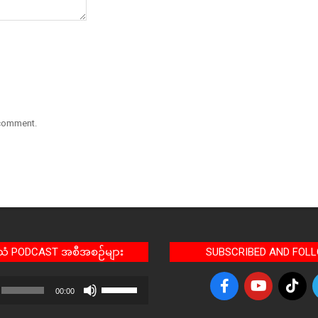
 comment.
အသံ PODCAST အစီအစဉ်များ
SUBSCRIBED AND FOL
Use
00:00
Up/Down