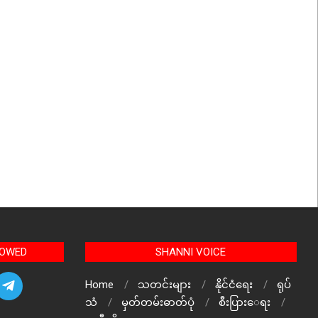
LOWED
SHANNI VOICE
Home
သတင်းများ
နိုင်ငံရေး
ရုပ်
သံ
မှတ်တမ်းဓာတ်ပုံ
စီးပြားေရး