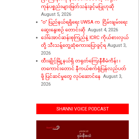
ကုန်ပစ္စည်းများဖြတ်သန်းခွင့်မပြုဟုဆို
August 5, 2026
“ဝ” ပြည်နယ်ရရှိရေး UWSA က ငြိမ်းချမ်းရေး
ဆွေးနွေးစဉ် တောင်းဆို
August 4, 2026
ဒေါ်အောင်ဆန်းစုကြည်နဲ့ ICRC ကိုယ်စားလှယ်
တို့ သီးသန့်တွေ့ဆုံစကားပြောခွင့်ရ
August 3,
2026
ထီးချိုင့်မြို့နယ်ရှိ တရုတ်ကြေးနီစီမံကိန်း ၊
တကောင်းတောင် နီကယ်စက်ရုံပြန်လည်ပတ်
ဖို့ ပြင်ဆင်မှုတွေ လုပ်ဆောင်နေ
August 3,
2026
SHANNI VOICE PODCAST