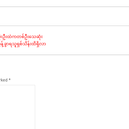
သုံးဦးထဲကတစ်ဦးသေဆုံး
့်ခွာရသူရှစ်သိန်းထိရှိလာ
arked
*