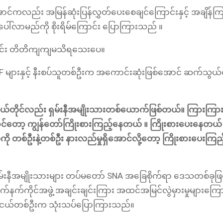
းအောင်ကလည်း အမြန်ဆုံးပြန်လွှတ်ပေးစေချင်ကြောင်းနှင့် အချိန်က
်လာမည်ကို စိုးရိမ်ကြောင်း ပြောကြားသည် ။
ကြောင်း တိတိကျကျမသိရသေးပေ။
F များနှင့် နီးစပ်သူတစ်ဦးက အကောင်းဆုံးဖြစ်အောင် ဆက်သွယ
ယ်တိုင်လည်း ရှမ်းနီအမျိုးသားတစ်ယောက်ဖြစ်တယ်။ ကြားကြားခ
်တော့ ကျွန်တော်ကြိုးစားကြည့်နေတယ် ။ ကြိုးစားပေးနေတယ် ။
တွေကို တစ်ဦးနဲ့တစ်ဦး နားလည်မှုရှိအောင်လို့တော့ ကြိုးစားပေးက
နီအမျိုးသားများ တပ်မတော် SNA အခြေစိုက်ရာ ဒေသတစ်ခုဖြစ်ပ
ကိုင်အဖွဲ့ အချင်းချင်းကြား အထင်အမြင်လွဲမှားမှုများကြောင်
နီလူငယ်တစ်ဦးက သုံးသပ်ပြောကြားသည်။