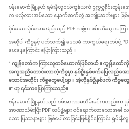
ဗန်းမောက်မြို့နယ် ရှမ်းနီလူငယ်ကွန်ယက် ဥက္ကဋ္ဌစိုင်းထွန်
က မလိုလားအပ်သော နောက်ဆက်တွဲ အကျိုးဆက်များ ဖြစ်ပေါ
စိုင်းဆေလိုင်းအား မည်သည့် PDF အဖွဲ့က ဖမ်းဆီးသွား
အဆိုပါ ကိစ္စနှင့် ပတ်သက်၍ ဒေသခံ ကာကွယ်ရေးတပ်ဖွဲ့ PD
ပေးနေကြောင်း ပြောကြားသည် ။
” ကျွန်တော်က ကြားလူတစ်ယောက်ဖြစ်တယ် ။ ကျွန်တော်ကို
အကူအညီတောင်းလာတဲ့ကိစ္စမှာ နှစ်ဦးနှစ်ဖက်ပြေလည်အောင
ဘောင်အတိုင်း ကိစ္စတွေပေါ့ဗျာ ။ အဲ့လိုနှစ်ဦနှစ်ဖက် ကိစ္စ
။” ဟု ၎င်းကပြောကြားသည်။
ဗန်းမောက်မြို့နယ်သည် စစ်အာဏာမသိမ်းခင်ကတည်းက ရှမ်း
အာဏာသိမ်းပြီး PDF တပ်ဖွဲ့များ ဝင်ရောက်လာသောအခါ လက်နက်
သော ပြဿနာများ ဖြစ်ပေါ်လာခြင်းဖြစ်နိူင်ကြောင်း ရှမ်း