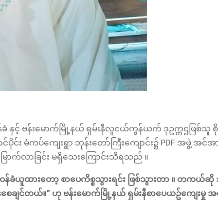
ံ နှင့် ဗန်းမောက်မြို့နယ် ရှမ်းနီလူငယ်ကွန်ယက် ဒုဥက္ကဌဖြစ်သူ စိ
င်ပိုင်း မံကပ်ကျေးရွာ ဘုန်းတော်ကြီးကျောင်း၌ PDF အဖွဲ့ အင်အာ
မြောက်လာခြင်း မရှိသေးကြောင်းသိရသည် ။
တာဝန်ခံယူထားတော့ စာပေကိစ္စသွားရင်း ဖြစ်သွားတာ ။ တကယ်ဆို
ေးစေချင်တယ်။” ဟု ဗန်းမောက်မြို့နယ် ရှမ်းနီစာပေယဥ်ကျေးမှု အတ