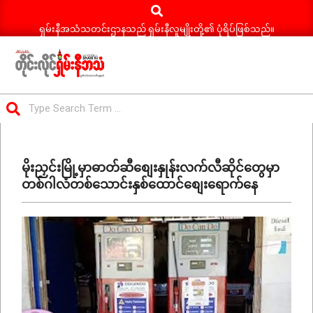
Search
Skip
to
ရှမ်းနီအသံသတင်းဌာနသည် ရှမ်းနီလူမျိုးတို့၏ ပုံရိပ်ဖြစ်သည်။
content
ရှမ်း
Search
နီ
Primary
အသံ
Navigation
သတင်း
မိုးညှင်းမြို့မှာဓာတ်ဆီစျေးနှုန်းလက်လီဆိုင်တွေမှာ
Menu
တစ်ဂါလံတစ်သောင်းနှစ်ထောင်စျေးရောက်နေ