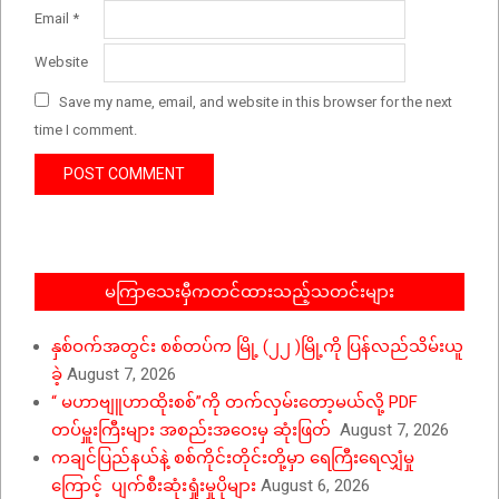
Email
*
Website
Save my name, email, and website in this browser for the next
time I comment.
မကြာသေးမှီကတင်ထားသည့်သတင်းများ
နှစ်ဝက်အတွင်း စစ်တပ်က မြို့ (၂၂ )မြို့ကို ပြန်လည်သိမ်းယူ
ခဲ့
August 7, 2026
“ မဟာဗျူဟာထိုးစစ်”ကို တက်လှမ်းတော့မယ်လို့ PDF
တပ်မှူးကြီးများ အစည်းအဝေးမှ ဆုံးဖြတ်
August 7, 2026
ကချင်ပြည်နယ်နဲ့ စစ်ကိုင်းတိုင်းတို့မှာ ရေကြီးရေလျှံမှု
ကြောင့် ပျက်စီးဆုံးရှုံးမှုပိုများ
August 6, 2026