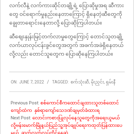
လက်လီနဲ့ လက်ကားဆိုင်တချို့ရဲ့ ပြောဆိုမှုအရ ဆီကား
တွေ ဝင်ရောက်မှုနည်းနေတာကြောင့် ရှိနေတဲ့ဆီတွေကို
ချွေတာရောင်းနေတာလို့ ပြောဆိုကြပါတယ်။
ဆီစျေးနှုန်းမြင့်တက်လာမှုတွေကြောင့် တောင်သူတချို့
လက်ယာလုပ်ငန်းခွင်တွေအတွက် အခက်အခဲရှိနေတယ်
လို့လည်း တောင်သူတွေက ပြောဆိုနေကြပါတယ်။
2022-
ON:
JUNE 7, 2022
TAGGED:
စက်သုံးဆီ
,
မိုးညှင်း
,
ရှမ်းနီ
06-
07
Previous Post:
စစ်ကောင်စီကထောင်ချထားသူတစ်ထောင်
ကျော်ထဲက နှစ်ရာကျော်သေဒဏ်ချမှတ်ခံထားရ
Next Post:
လောင်းကစားပြုလုပ်နေသူတွေကိုအရေးယူမယ်
လို့ဗန်းမောက်မြိုန့ယ်ပြည်သူ့အုပ်ချုပ်ရေးကထုတ်ပြန်ထားပေ
မယ့် ဆက်လက်လုပ်ကိုင်နေဆဲ