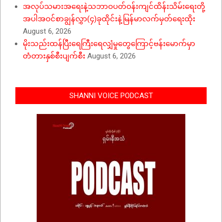
အလုပ်သမားအရေးနဲ့သဘာဝပတ်ဝန်းကျင်ထိန်းသိမ်းရေးတို့
အပါအဝင်စာချွန်လွှာ(၄)ခုထိုင်းနဲ့မြန်မာလက်မှတ်ရေးထိုး
August 6, 2026
မိုးသည်းထန်ပြီးရေကြီးရေလျှံမှုတွေကြောင့်ဗန်းမောက်မှာ
တံတားနှစ်စီးပျက်စီး
August 6, 2026
SHANNI VOICE PODCAST