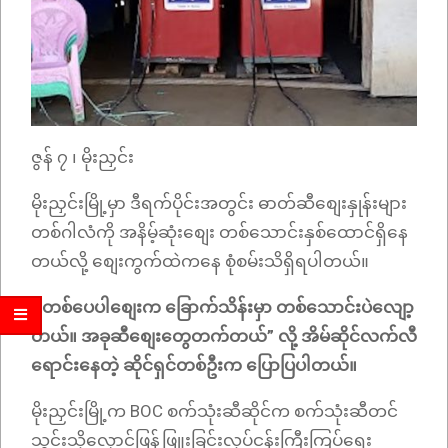
ဇွန် ၇ ၊ မိုးညှင်း
မိုးညှင်းမြို့မှာ ဒီရက်ပိုင်းအတွင်း ဓာတ်ဆီစျေးနှုန်းများ
တစ်ဂါလံကို အနိမ့်ဆုံးစျေး တစ်သောင်းနှစ်ထောင်ရှိနေ
တယ်လို့ စျေးကွက်ထဲကနေ စုံစမ်းသိရှိရပါတယ်။
“ တစ်ပေပါစျေးက ခြောက်သိန်းမှာ တစ်သောင်းပဲလျော့
တယ်။ အခုဆီစျေးတွေတက်တယ်” လို့ အိမ်ဆိုင်လက်လီ
ရောင်းနေတဲ့ ဆိုင်ရှင်တစ်ဦးက ပြောပြပါတယ်။
မိုးညှင်းမြို့က BOC စက်သုံးဆီဆိုင်က စက်သုံးဆီတင်
သွင်းသိုလှောင်ဖြန့်ဖြူးခြင်းလုပ်ငန်းကြီးကြပ်ရေး