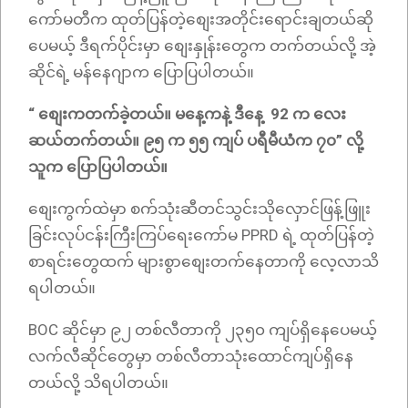
ကော်မတီက ထုတ်ပြန်တဲ့စျေးအတိုင်းရောင်းချတယ်ဆို
ပေမယ့် ဒီရက်ပိုင်းမှာ စျေးနှုန်းတွေက တက်တယ်လို့ အဲ့
ဆိုင်ရဲ့ မန်နေဂျာက ပြောပြပါတယ်။
“ စျေးကတက်ခဲ့တယ်။ မနေ့ကနဲ့ ဒီနေ့ 92 က လေး
ဆယ်တက်တယ်။ ၉၅ က ၅၅ ကျပ် ပရီမီယံက ၇၀” လို့
သူက ပြောပြပါတယ်။
စျေးကွက်ထဲမှာ စက်သုံးဆီတင်သွင်းသိုလှောင်ဖြန့်ဖြူး
ခြင်းလုပ်ငန်းကြီးကြပ်ရေးကော်မ PPRD ရဲ့ ထုတ်ပြန်တဲ့
စာရင်းတွေထက် များစွာစျေးတက်နေတာကို လေ့လာသိ
ရပါတယ်။
BOC ဆိုင်မှာ ၉၂ တစ်လီတာကို ၂၃၅၀ ကျပ်ရှိနေပေမယ့်
လက်လီဆိုင်တွေမှာ တစ်လီတာသုံးထောင်ကျပ်ရှိနေ
တယ်လို့ သိရပါတယ်။