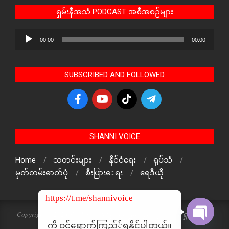
ရှမ်းနီအသံ PODCAST အစီအစဉ်များ
Audio
00:00
00:00
Player
SUBSCRIBED AND FOLLOWED
SHANNI VOICE
Home
သတင်းများ
နိုင်ငံရေး
ရုပ်သံ
မှတ်တမ်းဓာတ်ပုံ
စီးပြားေရး
ရေဒီယို
https://t.me/shannivoice
Copyright © 2024 The Voice Of ShanNi All rights reserved. ရှမ်းနီအသံ
သတင်းဌာန၏ မူပိုင်ဖြစ်ပါသည်
ကို ဝင်ရောက်ကြည့််ရှူနိုင်ပါတယ်။