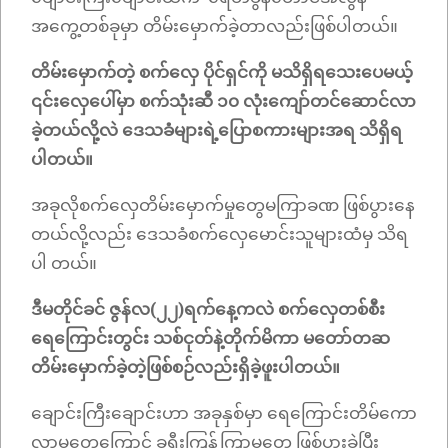
အကွေ့တစ်ခုမှာ တိမ်းမှောက်ခဲ့တာလည်းဖြစ်ပါတယ်။
တိမ်းမှောက်တဲ့ စက်လှေ ပိုင်ရှင်ကို မသိရှိရသေးပေမယ့်
၎င်းလှေပေါ်မှာ စက်သုံးဆီ ၁၀ လုံးကျော်တင်ဆောင်လာ
ခဲ့တယ်လို့လဲ ဒေသခံများရဲ့ပြောစကားများအရ သိရှိရ
ပါတယ်။
အခုလိုစက်လှေတိမ်းမှောက်မှုတွေမကြာခဏ ဖြစ်ပွားနေ
တယ်လို့လည်း ဒေသခံစက်လှေမောင်းသူများထံမှ သိရ
ပါ တယ်။
ဒီမတိုင်ခင် ဇွန်လ(၂၂)ရက်နေ့ကလဲ စက်လှေတစ်စီး
ရေကြောင်းတွင်း သစ်ငုတ်နဲ့တိုက်မိကာ မတော်တဆ
တိမ်းမှောက်ခဲ့တဲ့ဖြစ်စဉ်လည်းရှိခဲ့ဖူးပါတယ်။
ချောင်းကြီးချောင်းဟာ အခုနှစ်မှာ ရေကြောင်းတိမ်ကော
လာမှုတွေကြောင့် ခရီးကြန့်ကြာမှုတွေ ဖြစ်ပွားခဲ့ပြီး