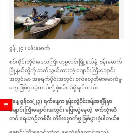
ဇွန် ၂၄ ၊ ဗန်းမောက်
စစ်ကိုင်းတိုင်းဒေသကြီး ဟုမ္မလင်းမြို့နယ်နဲ့ ဗန်းမောက်
မြို့နယ်တို့ကို ဆက်သွယ်ထားတဲ့ ချောင်းကြီးချောင်း
အတွင်းမှာ အခုရက်ပိုင်းအတွင်း စက်လှေတိမ်းမှောက်မှု
တွေ ဖြစ်ပွားခဲ့တယ်လို့ စုံစမ်းသိရှိရပါတယ်။
မနေ့ ဇွန်လ(၂၃) ရက်နေ့က မွန်းလွဲပိုင်းခန့်အချိန်မှာ
ချောင်းကြီးချောင်းအတွင်း ပြေးဆွဲနေတဲ့ စက်သုံးဆီ
တင် ရေယာဉ်တစ်စီး တိမ်းမှောက်မှု ဖြစ်ပွားခဲ့ပါတယ်။
ချောင်းကြီးချောင်းထဲက ရေတံခွန်တောင်အလွန်