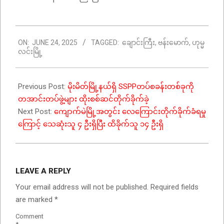
2025-
ON:
JUNE 24, 2025
TAGGED:
ချောင်းကြီး
,
ဗန်းမောက်
,
ဟုမ္မ
06-
လင်းမြို့
24
Previous Post:
မိုးမိတ်မြို့နယ်ရှိ SSPPတပ်စခန်းတစ်ခုကို
တအာင်းတပ်ဖွဲ့များ ထိုးစစ်ဆင်တိုက်ခိုက်ခဲ့
Next Post:
ကျောက်မဲမြို့အတွင်း လေကြောင်းတိုက်ခိုက်ခံရမှု
ကြောင့် သေဆုံးသူ ၄ ဦးရှိပြီး ထိခိုက်သူ ၁၄ ဦးရှိ
LEAVE A REPLY
Your email address will not be published.
Required fields
are marked
*
Comment