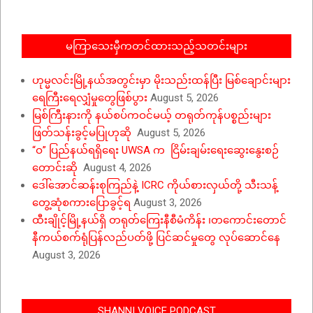
မကြာသေးမှီကတင်ထားသည့်သတင်းများ
ဟုမ္မလင်းမြို့နယ်အတွင်းမှာ မိုးသည်းထန်ပြီး မြစ်ချောင်းများ
ရေကြီးရေလျှံမှုတွေဖြစ်ပွား
August 5, 2026
မြစ်ကြီးနားကို နယ်စပ်ကဝင်မယ့် တရုတ်ကုန်ပစ္စည်းများ
ဖြတ်သန်းခွင့်မပြုဟုဆို
August 5, 2026
“ဝ” ပြည်နယ်ရရှိရေး UWSA က ငြိမ်းချမ်းရေးဆွေးနွေးစဉ်
တောင်းဆို
August 4, 2026
ဒေါ်အောင်ဆန်းစုကြည်နဲ့ ICRC ကိုယ်စားလှယ်တို့ သီးသန့်
တွေ့ဆုံစကားပြောခွင့်ရ
August 3, 2026
ထီးချိုင့်မြို့နယ်ရှိ တရုတ်ကြေးနီစီမံကိန်း ၊တကောင်းတောင်
နီကယ်စက်ရုံပြန်လည်ပတ်ဖို့ ပြင်ဆင်မှုတွေ လုပ်ဆောင်နေ
August 3, 2026
SHANNI VOICE PODCAST