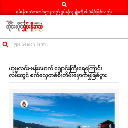
Search
Skip
to
ရှမ်းနီအသံသတင်းဌာနသည် ရှမ်းနီလူမျိုးတို့၏ ပုံရိပ်ဖြစ်သည်။
content
ရှမ်း
Search
နီ
Primary
အသံ
Navigation
သတင်း
ဟုမ္မလင်း-ဗန်းမောက် ချောင်းကြီးရေကြောင်း
Menu
လမ်းတွင် စက်လှေတစ်စီးတိမ်းမှောက်မှုဖြစ်ပွား