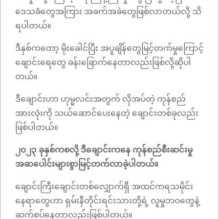
ဒေသခံတွေအကြား အခက်အခဲတွေဖြစ်လာတယ်လို့ သိ
ရပါတယ်။
ဒီနှစ်ကတော့ မိုးခေါင်ပြီး အပူချိန်တွေမြင့်တက်မှုကြောင့်
ချောင်းရေတွေ ခန်း‌ခြောက်နေတာလည်းဖြစ်လို့ဆိုပါ
တယ်။
ဒီချောင်းဟာ ဟုမ္မလင်းအတွက် လိုအပ်တဲ့ ကုန်စည်
အားလုံးကို သယ်ဆောင်ပေးနေတဲ့ ချောင်းတစ်ခုလည်း
ဖြစ်ပါတယ်။
၂၀၂၃ ခုနှစ်ကစလို့ ဒီချောင်းကနေ ကုန်စည်စီးဆင်းမှု
အဆပေါင်းများစွာမြင့်တက်လာခဲ့ပါတယ်။
ချောင်းကြီးချောင်းတစ်လျှောက်ရှိိ အထင်ကရသမိုင်း
နေရာတွေဟာ ရှမ်းနီတိုင်းရင်းသားတို့ရဲ့ လူမှုဘဝတွေနဲ့
ဆက်စပ်နေတာလည်းဖြစ်ပါတယ်။