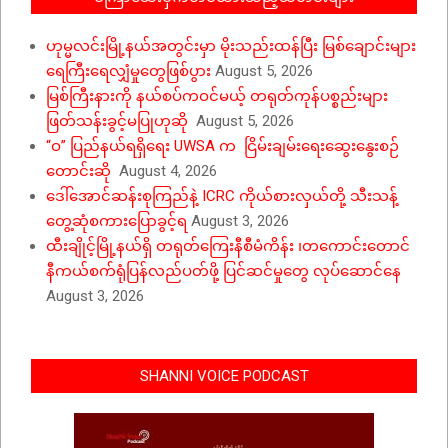
ဟုမ္မလင်းမြို့နယ်အတွင်းမှာ မိုးသည်းထန်ပြီး မြစ်ချောင်းများ
ရေကြီးရေလျှံမှုတွေဖြစ်ပွား
August 5, 2026
မြစ်ကြီးနားကို နယ်စပ်ကဝင်မယ့် တရုတ်ကုန်ပစ္စည်းများ
ဖြတ်သန်းခွင့်မပြုဟုဆို
August 5, 2026
“ဝ” ပြည်နယ်ရရှိရေး UWSA က ငြိမ်းချမ်းရေးဆွေးနွေးစဉ်
တောင်းဆို
August 4, 2026
ဒေါ်အောင်ဆန်းစုကြည်နဲ့ ICRC ကိုယ်စားလှယ်တို့ သီးသန့်
တွေ့ဆုံစကားပြောခွင့်ရ
August 3, 2026
ထီးချိုင့်မြို့နယ်ရှိ တရုတ်ကြေးနီစီမံကိန်း ၊တကောင်းတောင်
နီကယ်စက်ရုံပြန်လည်ပတ်ဖို့ ပြင်ဆင်မှုတွေ လုပ်ဆောင်နေ
August 3, 2026
SHANNI VOICE PODCAST