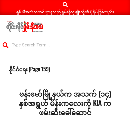
Search
Skip
to
ရှမ်းနီအသံသတင်းဌာနသည် ရှမ်းနီလူမျိုးတို့၏ ပုံရိပ်ဖြစ်သည်။
content
ရှမ်း
Search
နီ
Primary
အသံ
Navigation
သတင်း
နိုင်ငံရေး
(Page 159)
Menu
ဗန်းမော်မြို့နယ်က အသက် (၁၄)
နှစ်အရွယ် မိန်းကလေးကို KIA က
ဖမ်းဆီးခေါ်ဆောင်
2020-
12-