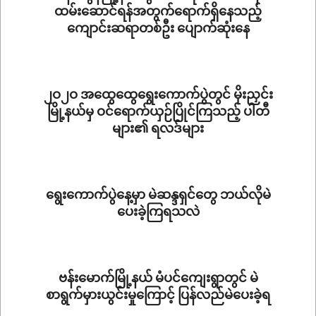
ထမ်းဆောင်ရန်အတွက်ရောက်ရှိနေသည့်
ကျောင်းဆရာတစ်ဦး ပျောက်ဆုံးနေ
2020-
11-
13
၂ဝ၂ဝ အထွေထွေရွေးကောက်ပွဲတွင် မိုးညှင်း
မြို့နယ်မှ ဝင်ရောက်ယှဉ်ပြိုင်ကြသည့် ပါတီ
များ၏ ရလဒ်များ
2020-
11-
11
ရွေးကောက်ပွဲနေ့မှာ မဲဆန္ဒရှင်တွေ ဘယ်လိုမဲ
ပေးခဲ့ကြရသလဲ
2020-
11-
10
ဗန်းမောက်မြို့နယ် မံပင်ကျေးရွာတွင် မဲ
စာရွက်မှားယွင်းမှုကြောင့် ပြန်လည်မဲပေးခဲ့ရ
2020-