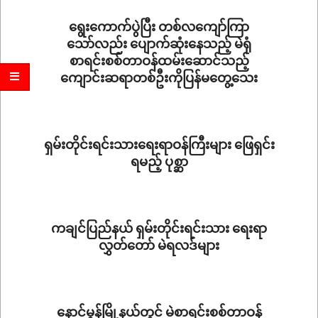
17
ရွေးကောက်ပွဲပြီး တစ်လကျော်ကြာ
သော်လည်း ပျောက်ဆုံးနေသည့် မဲရုံ
စာရင်းစစ်တာဝန်ထမ်းဆောင်သည့်
ကျောင်းဆရာတစ်ဦးကိုပြန်မတွေ့သေး
2020-
12-
11
ရှမ်းတိုင်းရင်းသားရေးရာဝန်ကြီးများ ဖြေရှင်း
ရမည့် ပုစ္ဆာ
2020-
11-
19
ကချင်ပြည်နယ် ရှမ်းတိုင်းရင်းသား ရေးရာ
လွှတ်တော် မဲရလဒ်များ
2020-
11-
15
နောင်မွန်မြို့နယ်တွင် မဲစာရင်းစစ်တာဝန်