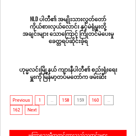
11-
05
NLD ပါတီ၏ အမျိုးသားလွှတ်တော်
ကိုယ်စားလှယ်လောင်း နှင့်မဲရုံမှူးတို့
အချင်းများ သောကြောင့် ကြိုတင်မဲပေးမှု
ခေတ္တရပ်ဆိုင်းခဲ့ရ
2020-
11-
03
ဟုမ္မလင်းမြို့နယ် ကျားနီပါတီ၏ စည်းရုံးရေး
မှူးကို မြန်မာ့တပ်မတော်က ဖမ်းဆီး
2020-
10-
Posts
31
Previous
1
…
158
159
160
…
pagination
162
Next
မကြာသေးမှီကတင်ထားသည့်သတင်းများ