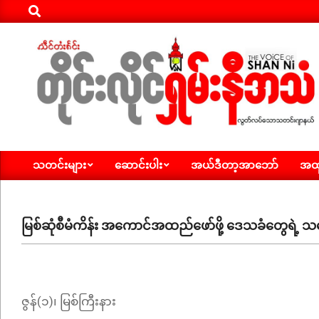
Search
Skip
to
content
ရှမ်း
သတင်းများ
ဆောင်းပါး
အယ်ဒီတာ့အာဘော်
အထူ
နီ
Primary
Navigation
အသံ
Menu
သတင်း
မြစ်ဆုံစီမံကိန်း အကောင်အထည်ဖော်ဖို့ ဒေသခံတွေရဲ့ သဘ
ဇွန်(၁)၊ မြစ်ကြီးနား