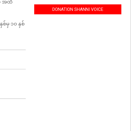
ေလ အထိ
DONATION SHANNI VOICE
စ်မှ ၁၀ နှစ်