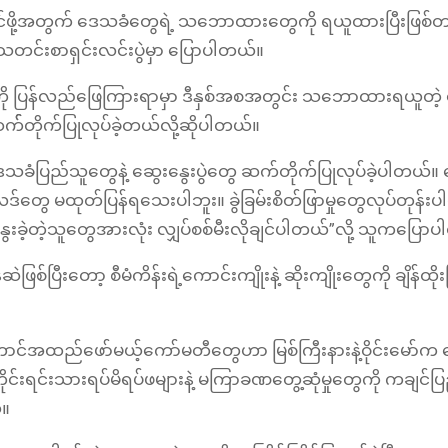
င်ဖို့အတွက် ဒေသခံတွေရဲ့ သဘောထားတွေကို ရယူထားပြီးဖြစ်တယ
ုးက သတင်းစာရှင်းလင်းပွဲမှာ ပြောပါတယ်။
မှုကို ပြန်လည်ဖြေကြားရာမှာ ဒီနှစ်အစအတွင်း သဘောထားရယူတဲ
ု ဆက််တိုက်ပြုလုပ်ခဲ့တယ်လို့ဆိုပါတယ်။
ဒေသခံပြည်သူတွေနဲ့ ဆွေးနွေးပွဲတွေ ဆက်တိုက်ပြုလုပ်ခဲ့ပါတယ်။ ဆ
မထုတ်ပြန်ရသေးပါဘူး။ ခွဲခြမ်းစိတ်ဖြာမှုတွေလုပ်တုန်းပါပ
ွေးခဲ့တဲ့သူတွေအားလုံး လျှပ်စစ်မီးလိုချင်ပါတယ်”​လို့ သူကပြေ
ြစ်ပြီးတော့ စီမံကိန်းရဲ့ကောင်းကျိုးနဲ့ ဆိုးကျိုးတွေကို ချိန်ထိုးပ
အကောင်အထည်ဖော်မယ့်ကော်မတီတွေဟာ မြစ်ကြီးနားနဲ့ဝိုင်းမော်က 
ိုင်းရင်းသားရပ်မိရပ်ဖများနဲ့ မကြာခဏတွေ့ဆုံမှုတွေကို ကချင်ပ
်။