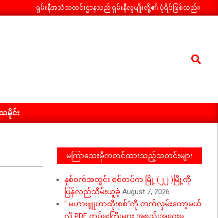
ရှမ်းနီအသံသတင်းဌာနသည် ရှမ်းနီလူမျိုးတို့၏ ပုံရိပ်ဖြစ်သည်။
Search
ီသမိုင်း
မကြာသေးမှီကတင်ထားသည့်သတင်းများ
နှစ်ဝက်အတွင်း စစ်တပ်က မြို့ (၂၂ )မြို့ကို
ပြန်လည်သိမ်းယူခဲ့
August 7, 2026
“ မဟာဗျူဟာထိုးစစ်”ကို တက်လှမ်းတော့မယ်
လို့ PDF တပ်မှူးကြီးများ အစည်းအဝေးမှ