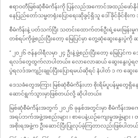
ဧရာဝတီမြစ်ဆုံစီမံကိန်းကို ပြန်လည်အကောင်အထည်ဖော်နို
နေပြည်တော်သမ္မတရုံးပြောရေးဆိုခွင့်ရှိသူ ဒေါ်ခိုင်ခိုင်စိ
စီမံကိန်းနဲ့ ပတ်သက်ပြီး သတင်းထောက်တစ်ဦးရဲ့မေးမြန်း
တစ်ရပ်ကိုဖွဲ့စည်းပြီးတော့ မြေပြင်မှာ တွေ့ဆုံဆွေးနွေးပွဲကိ
“ ၂၀၂၆ ဇန်နဝါရီလမှာ ၂၄ ဦးနဲ့ဖွဲ့စည်းပြီးတော့ မြေပြင်က 
ရလဒ်တွေထွက်လာပါတယ်။ လောလောဆယ် ဆွေးနွေးပွဲရလဒ်တွေ 
ပွဲရလဒ်အကျဉ်းချုပ်ပြီးပြောရမယ်ဆိုရင် နံပါတ် ၁ က ဆွေးန
ဒေသခံတွေအကြား မြစ်ဆုံစီမံကိန်းဟာ စိုးရိမ်ပူပန်မှုတွေရှိနေဆဲဖ
ဆောင်ရွက်သွားမှာဖြစ်တယ်လို့ ဆိုပါတယ်။
မြစ်ဆုံစီမံကိန်းအတွက် ၂၀၂၆ ခုနှစ်အတွင်းမှာ စီမံကိန်း
အရပ်ဘက်အဖွဲ့အစည်းများ ၊ စာပေနဲ့ယဉ်ကျေးမှုအဖွဲ့များ ၊ တ
အစိုးရအဖွဲ့က ဦးဆောင်ပြီးပြုလုပ်ခဲ့ကြတာလည်းဖြစ်ပါတယ