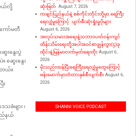
်လို့
ဆုံးဖြတ်
August 7, 2026
ကချင်ပြည်နယ်နဲ့ စစ်ကိုင်းတိုင်းတို့မှာ ရေကြီး
ရေလျှံမှုကြောင့် ပျက်စီးဆုံးရှုံးမှုပိုများ
့ ကော်မတီ
August 6, 2026
အလုပ်သမားအရေးနဲ့သဘာဝပတ်ဝန်းကျင်
ထိန်းသိမ်းရေးတို့အပါအဝင်စာချွန်လွှာ(၄)ခု
ွေးနွေးပွဲ
ထိုင်းနဲ့မြန်မာလက်မှတ်ရေးထိုး
August 6,
2026
ဲ။ ဆွေးနွေး
မိုးသည်းထန်ပြီးရေကြီးရေလျှံမှုတွေကြောင့်
ာပါတယ်။
ဗန်းမောက်မှာတံတားနှစ်စီးပျက်စီး
August 6,
2026
ြီး
ဒေသခံများ ၊
SHANNI VOICE PODCAST
ြည်နယ်