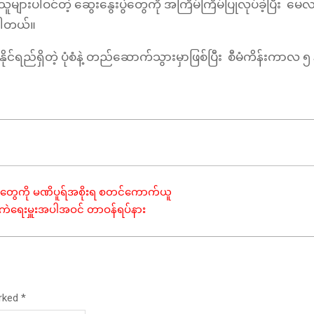
်သူများပါဝင်တဲ့ ဆွေးနွေးပွဲတွေကို အကြိမ်ကြိမ်ပြုလုပ်ခဲ့ပြီး မ
်ပါတယ်။
ည်ရှိတဲ့ ပုံစံနဲ့ တည်ဆောက်သွားမှာဖြစ်ပြီး စီမံကိန်းကာလ ၅ နှ
က်တွေကို မဏိပူရ်အစိုးရ စတင်ကောက်ယူ
ကွပ်ကဲရေးမှူးအပါအဝင် တာဝန်ရပ်နား
arked
*