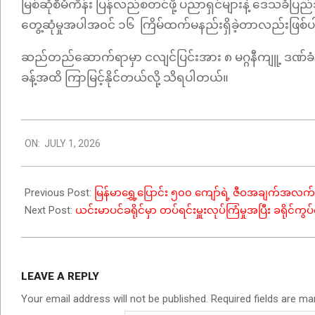
မြစ်ဆုံစီမံကိန်း ပြန်လည်စတင်ဖို့ ပညာရှင်များနဲ့ ဒေသခံပြည
တွေ့ဆုံမှုအပါအ၀င် ၁၆ ကြိမ်ထက်မနည်းရှိခဲ့တာလည်းဖြစ
ဆည်တည်ဆောက်ရာမှာ ငလျင်ပြင်းအား ၈ မဂ္ဂနီကျူ့ ဒဏ်ခံနိုင်ရ
ခန့်အထိ ကြာမြင့်နိုင်တယ်လို့ သိရပါတယ်။
2026-
ON:
JULY 1, 2026
07-
01
Previous Post:
မြန်မာရွှေ့ပြောင်း ၅၀၀ ကျော်ရဲ့ ဇီဝအချက်အလ
Next Post:
ယင်းမာပင်ခရိုင်မှာ တပ်ရင်းမှူးလုပ်ကြံမှုအပြီး ခရိုင်
LEAVE A REPLY
Your email address will not be published.
Required fields are m