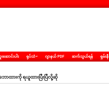
းဆောင်းပါး
ရုပ်သံ
ဂျာနယ် PDF
ဆက်သွယ်ရန်
ရှမ်းန
ောထားကို ရယူထားပြီးပြီလို့ဆို