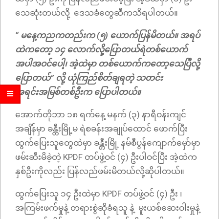
သေဆုံးတယ်လို့ ဒေသခံတွေဆီကသိရပါတယ်။
“ မနေ့ကညကတည်းက (၅) ယောက်ပြန်မိတယ်။ အရပ်
ထဲကတော့ ၁၄ လောက်လို့ပြောတယ်ရဲတစ်ယောက်
အပါအဝင်ပေါ့၊ အဲ့ထဲမှာ တစ်ယောက်ကတော့သေပြီလို့
ပြောတယ်” လို့ ယုံကြည်စိတ်ချရတဲ့ သတင်း
အရင်းအမြစ်တစ်ဦးက ပြောပါတယ်။
အောက်တိုဘာ ၁၈ ရက်နေ့ မနက် (၃) နာရီဝန်းကျင်
အချိန်မှာ ခန္တီးမြို့မ ရဲစခန်းအချုပ်ထောင် ဖောက်ပြီး
ထွက်ပြေးသူတွေထဲမှာ ခန္တီးမြို့ နမ်စီပွန်ကျောက်မှော်မှာ
ဖမ်းဆီးမိခဲ့တဲ့ KPDF တပ်ဖွဲ့ဝင် (၄) ဦးပါဝင်ပြီး အဲ့ထဲက
နှစ်ဦးကိုလည်း ပြန်လည်ဖမ်းမိတယ်လို့ဆိုပါတယ်။​
ထွက်ပြေးသူ ၁၄ ဦးထဲမှာ KPDF တပ်ဖွဲ့ဝင် (၄) ဦး ၊
အကြမ်းဖက်မှုနဲ့ တရားစွဲဆိုခံရသူ နဲ့ မူးယစ်ဆေးဝါးမှုနဲ့