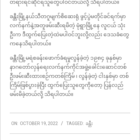
တရားရင်ဆိုင်ရသူတွေပါဝင်တယ်လို့ သိရပါတယ်။
ခန္တီးမြို့နယ်သီတဂူမျက်စိဆေးရုံ ဖွင့်ပွဲမတိုင်ခင်ရက်မှာ
လက်နက်နဲ့အတူဖမ်းဆီးရမိတဲ့ မုံရွာမြို့နေ လူငယ် သုံး
ဦးက ဒီထွက်ပြေးတဲ့ထဲမပါဝင်ဘူးလို့လည်း ဒေသခံတွေ
ကနေသိရပါတယ်။
ခန္တီးမြို့မရဲစခန်းဖောက်ခံရမှုလွန်ခဲ့တဲ့ ၁၉၈၄ ခုနှစ်မှာ
နာဂတော်လှန်ရေးလက်နက်ကိုင်အဖွဲ့ခေါင်းဆောင်တစ်
ဦးဖမ်းဆီးထားစဉ်ကတစ်ကြိမ် ၊ လွန်ခဲ့တဲ့ ငါးနှစ်မှာ တစ်
ကြိမ်ဖြစ်ပွားခဲ့ပြီး ထွက်ပြေးသူတွေကိုတော့ ပြန်လည်
ဖမ်းမိခဲ့တယ်လို့ သိရပါတယ်။
2022-
ON:
OCTOBER 19, 2022
TAGGED:
ခန္တီး
10-
19