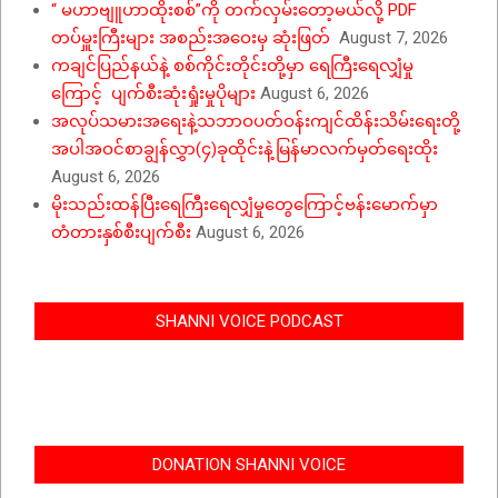
“ မဟာဗျူဟာထိုးစစ်”ကို တက်လှမ်းတော့မယ်လို့ PDF
တပ်မှူးကြီးများ အစည်းအဝေးမှ ဆုံးဖြတ်
August 7, 2026
ကချင်ပြည်နယ်နဲ့ စစ်ကိုင်းတိုင်းတို့မှာ ရေကြီးရေလျှံမှု
ကြောင့် ပျက်စီးဆုံးရှုံးမှုပိုများ
August 6, 2026
အလုပ်သမားအရေးနဲ့သဘာဝပတ်ဝန်းကျင်ထိန်းသိမ်းရေးတို့
အပါအဝင်စာချွန်လွှာ(၄)ခုထိုင်းနဲ့မြန်မာလက်မှတ်ရေးထိုး
August 6, 2026
မိုးသည်းထန်ပြီးရေကြီးရေလျှံမှုတွေကြောင့်ဗန်းမောက်မှာ
တံတားနှစ်စီးပျက်စီး
August 6, 2026
SHANNI VOICE PODCAST
DONATION SHANNI VOICE