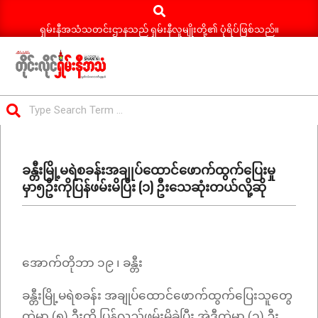
Search
Skip
to
ရှမ်းနီအသံသတင်းဌာနသည် ရှမ်းနီလူမျိုးတို့၏ ပုံရိပ်ဖြစ်သည်။
content
ရှမ်း
Search
နီ
Primary
အသံ
Navigation
သတင်း
ခန္တီးမြို့မရဲစခန်းအချုပ်ထောင်ဖောက်ထွက်ပြေးမှု
Menu
မှာ၅ဦးကိုပြန်ဖမ်းမိပြီး (၁) ဦးသေဆုံးတယ်လို့ဆို
အောက်တိုဘာ ၁၉ ၊ ခန္တီး
ခန္တီးမြို့မရဲစခန်း အချုပ်ထောင်ဖောက်ထွက်ပြေးသူတွေ
ထဲမှာ (၅) ဦးကို ပြန်လည်ဖမ်းမိခဲ့ပြီး အဲ့ဒီထဲမှာ (၁) ဦး