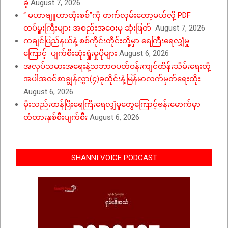
ခဲ့
August 7, 2026
“ မဟာဗျူဟာထိုးစစ်”ကို တက်လှမ်းတော့မယ်လို့ PDF
တပ်မှူးကြီးများ အစည်းအဝေးမှ ဆုံးဖြတ်
August 7, 2026
ကချင်ပြည်နယ်နဲ့ စစ်ကိုင်းတိုင်းတို့မှာ ရေကြီးရေလျှံမှု
ကြောင့် ပျက်စီးဆုံးရှုံးမှုပိုများ
August 6, 2026
အလုပ်သမားအရေးနဲ့သဘာဝပတ်ဝန်းကျင်ထိန်းသိမ်းရေးတို့
အပါအဝင်စာချွန်လွှာ(၄)ခုထိုင်းနဲ့မြန်မာလက်မှတ်ရေးထိုး
August 6, 2026
မိုးသည်းထန်ပြီးရေကြီးရေလျှံမှုတွေကြောင့်ဗန်းမောက်မှာ
တံတားနှစ်စီးပျက်စီး
August 6, 2026
SHANNI VOICE PODCAST