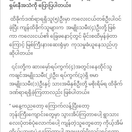
ရှမ်းနီအသံကို ပြောပြပါတယ်။
ထိခိုက်ဒဏ်ရာရရှိသူ(၅)ဦးမှာ ကလေးငယ်တစ်ဦးပါဝင်
ခဲ့ပြီး ကျန်ထိခိုက်သူများက အမျိုးသမီး(၄)ဦးတို့ ဖြစ်
ကာ ကလေးငယ်၏ ခြေဖနောင့်တွင် မိုင်းစထိမှန်ခဲ့တာ
ကြောင့် မြစ်ကြီးနားဆေးရုံမှာ ကုသမှုခံယူနေသည်ဟု
ဆိုပါတယ်။
၎င်းတို့က ဆားမှော်ရပ်ကွက်(၄)အတွင်းနေထိုင်သူ
ကချင်အမျိုးသမီး(၂)ဦး၊ ရပ်ကွက်(၃)ရှိ ဗမာ
အမျိုးသမီး(၁)ဦးနှင့် သားအမိနှစ်ဦးတို့ မစိုးရိမ်ရ ထိခိုက်
ဒဏ်ရာရရှိခဲ့ကြတာလည်း ဖြစ်ပါတယ်။
” မနေ့ကညတော့ ကြောက်လန့်ပြီးတော့
ဘုန်းကြီးကျောင်းတွေမှာ သွားအိပ်ကြတာပေါ့ ရွာသား
လေးပုံတစ်ပုံလောက်ပေါ့ ကျန်တဲ့သူတွေတော့ ကိုယ့်အိမ်
ကိုယ့်ယာမှာပဲ နေကြတာပါ အခုမနက်မိုးလင်းရင်တော့