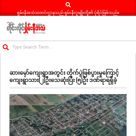
Search
Skip
to
ရှမ်းနီအသံသတင်းဌာနသည် ရှမ်းနီလူမျိုးတို့၏ ပုံရိပ်ဖြစ်သည်။
content
ရှမ်း
Search
နီ
Primary
အသံ
Navigation
သတင်း
ဆားမှော်ကျေးရွာအတွင်း တိုက်ပွဲဖြစ်ပွားမှုကြောင့်
Menu
ကျေးရွာသား(၂)ဦးသေဆုံးပြီး (၅)ဦး ဒဏ်ရာရရှိခဲ့