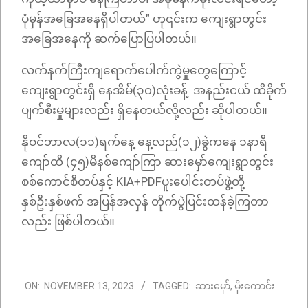
ပုံမှန်အခြေအနေရှိပါတယ်” ဟု၎င်းက ကျေးရွာတွင်း
အခြေအနေကို ဆက်ပြောပြပါတယ်။
လက်နက်ကြီးကျရောက်ပေါက်ကွဲမှုတွေကြောင့်
ကျေးရွာတွင်းရှိ နေအိမ်(၃၀)လုံးခန့် အနည်းငယ် ထိခိုက်
ပျက်စီးမှုများလည်း ရှိနေတယ်လို့လည်း ဆိုပါတယ်။
နိုဝင်ဘာလ(၁၁)ရက်နေ့ နေ့လည်(၁၂)ခွဲကနေ ၁နာရီ
ကျော်ထိ (၄၅)မိနစ်ကျော်ကြာ ဆားမှော်ကျေးရွာတွင်း
စစ်ကောင်စီတပ်နှင့် KIA+PDFပူးပေါင်းတပ်ဖွဲ့တို့
နှစ်ဦးနှစ်ဖက် အပြန်အလှန် တိုက်ပွဲပြင်းထန်ခဲ့ကြတာ
လည်း ဖြစ်ပါတယ်။
2023-
ON:
NOVEMBER 13, 2023
TAGGED:
ဆားမှော်
,
မိုးကောင်း
11-
13