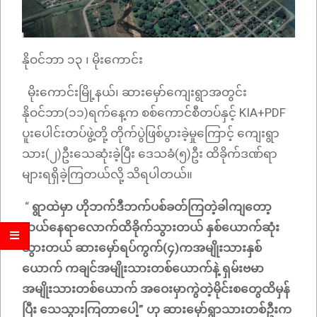
နိုဝင်ဘာ ၁၃ ၊ မိုးကောင်း
မိုးကောင်းမြို့နယ်၊ ဆားမှော်ကျေးရွာအတွင်း
နိုဝင်ဘာ(၁၁)ရက်နေ့က စစ်ကောင်စီတပ်နှင့် KIA+PDF
ပူးပေါင်းတပ်ဖွဲ့တို့ တိုက်ပွဲဖြစ်ပွားခဲ့မှုကြောင့် ကျေးရွာ
သား(၂)ဦးသေဆုံးခဲ့ပြီး ဒေသခံ(၅)ဦး ထိခိုက်ဒဏ်ရာ
များရရှိခဲ့ကြတယ်လို့ သိရပါတယ်။
“
ရွာထဲမှာ ဟိုဘက်ဒီဘက်ပစ်ခတ်ကြတဲ့ခါကျတော့
ဆယ်နေရာလောက်ထိခိုက်သွားတယ် နှစ်ယောက်ဆုံး
သွားတယ် ဆားမှော်ရပ်ကွက်(၄)ကအမျိုးသားနှစ်
ယောက် ကချင်အမျိုးသားတစ်ယောက်နဲ့ ရှမ်းဗမာ
အမျိုးသားတစ်ယောက် အဝေးမှာကွဲတဲ့မိုင်းစတွေထိမှန်
ပြီး သေသွားကြတာပေါ့” ဟု ဆားမှော်ရွာသားတစ်ဦးက