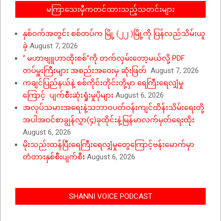
မကြာသေးမှီကတင်ထားသည့်သတင်းများ
နှစ်ဝက်အတွင်း စစ်တပ်က မြို့ (၂၂ )မြို့ကို ပြန်လည်သိမ်းယူ
ခဲ့
August 7, 2026
“ မဟာဗျူဟာထိုးစစ်”ကို တက်လှမ်းတော့မယ်လို့ PDF
တပ်မှူးကြီးများ အစည်းအဝေးမှ ဆုံးဖြတ်
August 7, 2026
ကချင်ပြည်နယ်နဲ့ စစ်ကိုင်းတိုင်းတို့မှာ ရေကြီးရေလျှံမှု
ကြောင့် ပျက်စီးဆုံးရှုံးမှုပိုများ
August 6, 2026
အလုပ်သမားအရေးနဲ့သဘာဝပတ်ဝန်းကျင်ထိန်းသိမ်းရေးတို့
အပါအဝင်စာချွန်လွှာ(၄)ခုထိုင်းနဲ့မြန်မာလက်မှတ်ရေးထိုး
August 6, 2026
မိုးသည်းထန်ပြီးရေကြီးရေလျှံမှုတွေကြောင့်ဗန်းမောက်မှာ
တံတားနှစ်စီးပျက်စီး
August 6, 2026
SHANNI VOICE PODCAST