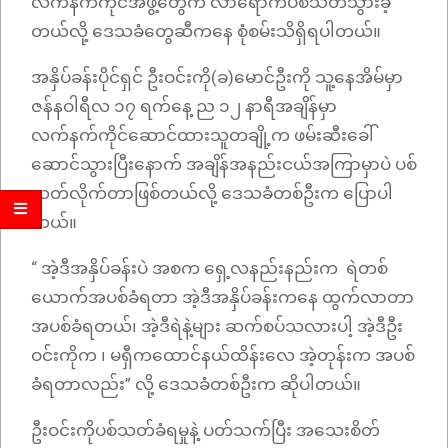
လက်နက်ကိုင်အဖွဲ့တွေက လာရောက်ပစ်သတ်သွားခဲ့
တယ်လို့ ဒေသခံတွေဆီကနေ စုံစမ်းသိရှိရပါတယ်။
အနှိပ်ခန်းပိုင်ရှင် ဦးဝင်းကို(ခ)မောင်ဦးကို သူ့နေအိမ်မှာ
ဇန်နဝါရီလ ၁၇ ရက်နေ့ ည ၁၂ နာရီအချိန်မှာ
လက်နက်ကိုင်ဆောင်ထားသူတချို့က ဖမ်းဆီးခေါ်
ဆောင်သွားပြီးနောက် အချိန်အနည်းငယ်အကြာမှာပဲ ပစ်
သတ်လိုက်တာဖြစ်တယ်လို့ ဒေသခံတစ်ဦးက ပြောပါ
တယ်။
“ အဲ့ဒီအနှိပ်ခန်းပဲ အစက ရှေ့လနည်းနည်းက ရဲတစ်
ယောက်အပစ်ခံရတာ အဲ့ဒီအနှိပ်ခန်းကနေ ထွက်လာတာ
အပစ်ခံရတယ်၊ အဲ့ဒီရဲနဲ့များ ဆက်စပ်သလားပါ့ အဲ့ဒီဦး
ဝင်းကိုက ၊ မရှီကထောင်နယ်ထိန်းလေ အဲ့တုန်းက အပစ်
ခံရတာလည်း” လို့ ဒေသခံတစ်ဦးက ဆိုပါတယ်။
ဦးဝင်းကိုပစ်သတ်ခံရမှုနဲ့ ပတ်သက်ပြီး အသေးစိတ်