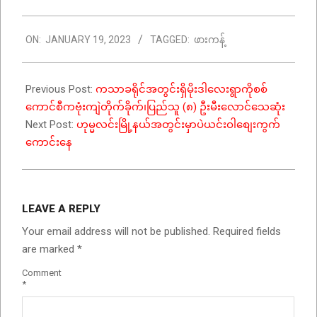
2023-
ON:
JANUARY 19, 2023
TAGGED:
ဖားကန့်
01-
19
Previous Post:
ကသာခရိုင်အတွင်းရှိမိုးဒါလေးရွာကိုစစ်
ကောင်စီကဗုံးကျဲတိုက်ခိုက်၊ပြည်သူ (၈) ဦးမီးလောင်သေဆုံး
Next Post:
ဟုမ္မလင်းမြို့နယ်အတွင်းမှာပဲယင်းဝါစျေးကွက်
ကောင်းနေ
LEAVE A REPLY
Your email address will not be published.
Required fields
are marked
*
Comment
*