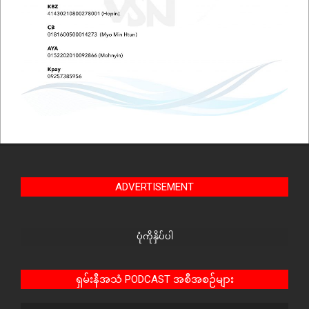
ADVERTISEMENT
ပုံကိုနှိပ်ပါ
ရှမ်းနီအသံ PODCAST အစီအစဉ်များ