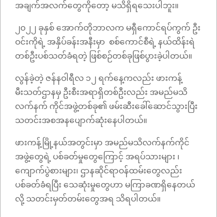
အချက်အလက်တွေကိုတော့ မသိရှိရသေးပါဘူး။
၂၀၂၂ ခုနှစ် အောက်တိုဘာလက မရှီကောင်ရပ်ကွက် ဦး
ဝင်းကိုရဲ့ အနှိပ်ခန်းအနီးမှာ စစ်ကောင်စီရဲ့ နယ်ထိန်းရဲ
တစ်ဦးပစ်သတ်ခံရတဲ့ ဖြစ်စဉ်တစ်ခုဖြစ်ပွားခဲ့ပါတယ်။
လွန်ခဲ့တဲ့ ဇန်နဝါရီလ ၁၂ ရက်နေ့ကလည်း ဖားကန့်
မီးသတ်ဌာနမှ ဦးစီးအရာရှိတစ်ဦးလည်း အမည်မသိ
လက်နက် ကိုင်အဖွဲ့တစ်ခု၏ ဖမ်းဆီးခေါ်ဆောင်သွားပြီး
သတင်းအစအနပျောက်ဆုံးနေပါတယ်။
ဖားကန့်မြို့နယ်အတွင်းမှာ အမည်မသိလက်နက်ကိုင်
အဖွဲ့တွေရဲ့ ပစ်ခတ်မှုတွေကြောင့် အရပ်သားများ ၊
ကျောက်ပွဲစားများ၊ ဌာနဆိုင်ရာဝန်ထမ်းတွေလည်း
ပစ်ခတ်ခံရပြီး သေဆုံးမှုတွေဟာ မကြာခဏရှိနေတယ်
လို့ သတင်းမှတ်တမ်းတွေအရ သိရပါတယ်။