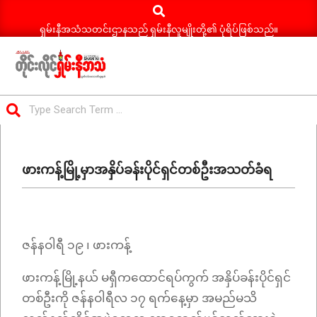
Search
Skip
to
ရှမ်းနီအသံသတင်းဌာနသည် ရှမ်းနီလူမျိုးတို့၏ ပုံရိပ်ဖြစ်သည်။
content
ရှမ်း
Search
နီ
Primary
အသံ
Navigation
သတင်း
ဖားကန့်မြို့မှာအနှိပ်ခန်းပိုင်ရှင်တစ်ဦးအသတ်ခံရ
Menu
ဇန်နဝါရီ ၁၉ ၊ ဖားကန့်
ဖားကန့်မြို့နယ် မရှီကထောင်ရပ်ကွက် အနှိပ်ခန်းပိုင်ရှင်
တစ်ဦးကို ဇန်နဝါရီလ ၁၇ ရက်နေ့မှာ အမည်မသိ