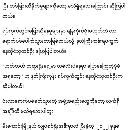
ပြီး တစ်ခြားထိခိုက်မှုများကိုတော့ မသိရှိရသေးကြောင်း ဆိုကြပါ
တယ်။
ရပ်ကွက်တွင်းပြောဆိုနေမှုများမှာ ချိန်ကိုက်ဗုံးမဟုတ်ဘဲ လာ
ရောက်ပစ်ပေါက်သွားတာဖြစ်တယ်လို့ နတ်ကြီးကုန်းရပ်ကွက်
နေထိုင်သူတစ်ဦး ပြောပြပါတယ်။
“ဟုတ်တယ် တရားရုံးရှေ့မှာ တစ်လုံးပဲနေမှာ ပြောနေကြတဲ့ပုံစံ
အရတော့ ’ ဟု နတ်ကြီးကုန်း ရပ်ကွက်တွင်း နေထိုင်သူတစ်ဦးက
ဆိုပါတယ်။
ဗုံးလာရောက်ပစ်ခတ်သွားတဲ့ အဖွဲ့အစည်းတွေကိုတော့ လက်ရှိ
အချိန်ထိ မသိရသေးပါဘူး။
မိုးကောင်းမြို့နယ် လျှပ်စစ်ရုံးအနီးမှာလဲ ပြီးခဲ့တဲ့ ၂၀၂၂ ခုနှစ်