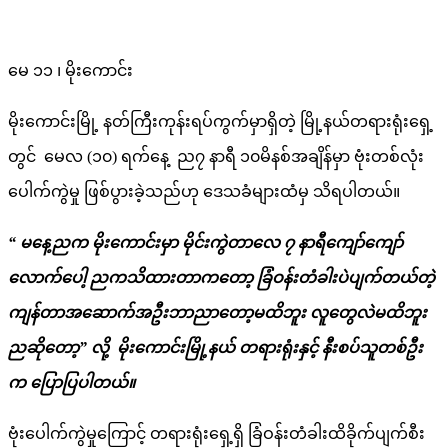
မေ ၁၁ ၊ မိုးကောင်း
မိုးကောင်းမြို့ နတ်ကြီးကုန်းရပ်ကွက်မှာရှိတဲ့ မြို့နယ်တရားရုံးရှေ့
တွင် မေလ (၁၀) ရက်နေ့ ည၇ နာရီ ၁၀မိနစ်အချိန်မှာ ဗုံးတစ်လုံး
ပေါက်ကွဲမှု ဖြစ်ပွားခဲ့သည်ဟု ဒေသခံများထံမှ သိရပါတယ်။
“ မနေ့ညက မိုးကောင်းမှာ မိုင်းကွဲတာလေ ၇ နာရီကျော်ကျော်
လောက်ပေါ့ ညကသိထားတာကတော့ ခြံဝန်းတံခါးပဲပျက်တယ်တဲ့
ကျန်တာအဆောက်အဦးဘာညာတော့မထိဘူး လူတွေလဲမထိဘူး
ညဆိုတော့” လို့ မိုးကောင်းမြို့နယ် တရားရုံးနှင့် နီးစပ်သူတစ်ဦး
က ပြောပြပါတယ်။
ဗုံးပေါက်ကွဲမှုကြောင့် တရားရုံးရှေ့ရှိ ခြံဝန်းတံခါးထိခိုက်ပျက်စီး