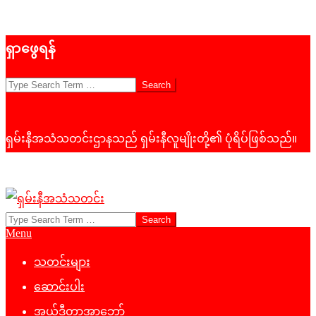
Skip
ရှာဖွေရန်
to
content
Search
ရှမ်းနီအသံသတင်းဌာနသည် ရှမ်းနီလူမျိုးတို့၏ ပုံရိပ်ဖြစ်သည်။
Search
ရှမ်း
Primary
Menu
နီ
Navigation
Menu
သတင်းများ
အသံ
ဆောင်းပါး
သတင်း
အယ်ဒီတာ့အာဘော်