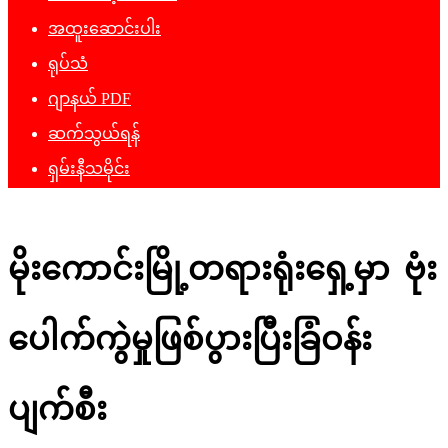
အထူးဆောင်းပါး
ရုပ်သံ
ဂျာနယ် PDF
ဆက်သွယ်ရန်
ရှမ်းနီသမိုင်း
မိုးကောင်းမြို့တရားရုံးရှေ့မှာ ဗုံး
ပေါက်ကွဲမှုဖြစ်ပွားပြီးခြံဝန်း
ပျက်စီး