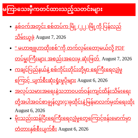
မကြာသေးမှီကတင်ထားသည့်သတင်းများ
နှစ်ဝက်အတွင်း စစ်တပ်က မြို့ (၂၂ )မြို့ကို ပြန်လည်
သိမ်းယူခဲ့
August 7, 2026
“ မဟာဗျူဟာထိုးစစ်”ကို တက်လှမ်းတော့မယ်လို့ PDF
တပ်မှူးကြီးများ အစည်းအဝေးမှ ဆုံးဖြတ်
August 7, 2026
ကချင်ပြည်နယ်နဲ့ စစ်ကိုင်းတိုင်းတို့မှာ ရေကြီးရေလျှံမှု
ကြောင့် ပျက်စီးဆုံးရှုံးမှုပိုများ
August 6, 2026
အလုပ်သမားအရေးနဲ့သဘာဝပတ်ဝန်းကျင်ထိန်းသိမ်းရေး
တို့အပါအဝင်စာချွန်လွှာ(၄)ခုထိုင်းနဲ့မြန်မာလက်မှတ်ရေးထိုး
August 6, 2026
မိုးသည်းထန်ပြီးရေကြီးရေလျှံမှုတွေကြောင့်ဗန်းမောက်မှာ
တံတားနှစ်စီးပျက်စီး
August 6, 2026