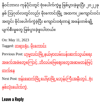
နိုဝင်ဘာလ ကုန်ပိုင်းတွင် ဗုံးပေါက်ကွဲမှု ဖြစ်ပွားခဲ့ဖူးပြီး ၂၀၂၂ခု
နှစ် သြဂုတ်လတွင်လည်း မိုးကောင်းမြို့ အထက(၂)ကျောင်းဝင်း
အတွင်း မိုင်းပေါက်ကွဲခဲ့ပြီး ကျောင်းဝရံတာနဲ့ အခန်းတစ်ချို့
ပျက်စီးမှုတွေ ဖြစ်ပွားခဲ့ဖူးပါတယ်။
2023-
On:
May 11, 2023
05-
Tagged:
တရားရုံး
,
မိုးကောင်း
11
Previous Post:
ဟုမ္မလင်းမြို့နယ်မှာလမ်းပန်းဆက်သွယ်ရေး
အခက်အခဲတွေကြောင့် ဘိလပ်မြေဈေးတွေအဆမတန်မြင့်
တက်နေ
Next Post:
ဗန်းမောက်မြို့ပေါ်မှာမြို့မဘုန်းကြီးအနီးတွင် ဗုံး
နှစ်လုံးပေါက်ကွဲ
Leave a Reply