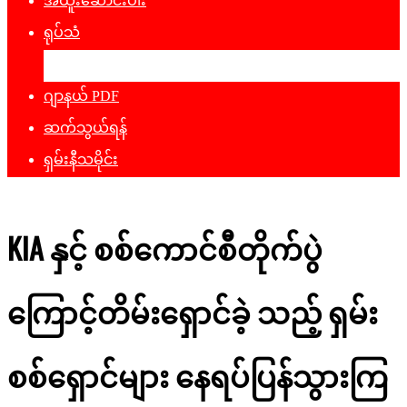
အထူးဆောင်းပါး
ရုပ်သံ
ဖျော်ဖြေရေး
ဂျာနယ် PDF
ဆက်သွယ်ရန်
ရှမ်းနီသမိုင်း
KIA နှင့် စစ်ကောင်စီတိုက်ပွဲ
ကြောင့်တိမ်းရှောင်ခဲ့ သည့် ရှမ်း
စစ်ရှောင်များ နေရပ်ပြန်သွားကြ