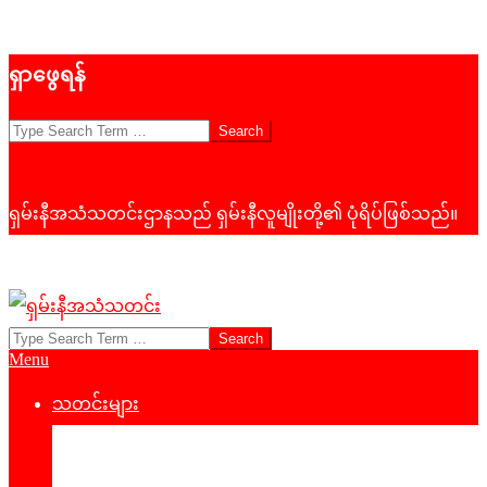
Skip
ရှာဖွေရန်
to
content
Search
ရှမ်းနီအသံသတင်းဌာနသည် ရှမ်းနီလူမျိုးတို့၏ ပုံရိပ်ဖြစ်သည်။
Search
ရှမ်း
Primary
Menu
နီ
Navigation
Menu
သတင်းများ
အသံ
နိုင်ငံရေး
သတင်း
‌ဒေသတွင်းသတင်း