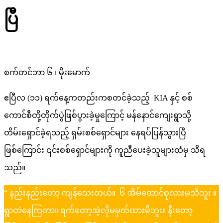
ပြီ
စက်တင်ဘာ ၆ ၊ မိုးမောက်
ဧပြီလ (၁၁)​ ရက်နေ့ကတည်းကစတင်ခဲ့သည့် KIA နှင့် စစ်
ကောင်စီတို့တိုက်ပွဲဖြစ်ပွားခဲ့မှုကြောင့် မန်နောင်ကျေးရွာသို့
တိမ်းရှောင်ခဲ့ရသည့် ရှမ်းစစ်ရှောင်များ နေရပ်ပြန်သွားပြီ
ဖြစ်ကြောင်း ၎င်းစစ်ရှောင်များကို ကူညီပေးခဲ့သူများထံမှ သိရ
သည်။​
“​ နည်းနည်းတော့ ကျန်သေးတယ်။​ ၆ အိမ်ထောင်စုလားမသိဘူး ။
ရွာထဲနေကြတာ။ ရက်တော့အဲ့လိုမမှတ်ထားမိဘူး။ နီးတော့