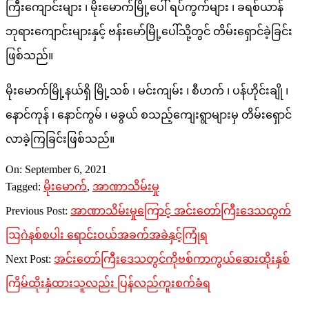
ကြီးကျောင်းများ ၊ မိုးမောက်မြို့ပေါ် ရပ်ကွက်များ ၊ ခရစ်ယာန်
ဘုရားကျောင်းများနှင့် ဗန်းမော်မြို့ပေါ်သို့တွင် တိမ်းရှောင်ခဲ့ခြင်း
ဖြစ်သည်။
မိုးမောက်မြို့နယ်ရှိ မြို့သစ် ၊ မင်းကျမ်း ၊ စီဟက် ၊ ပန်ဟိုင်းချို ၊
နောင်ကုန် ၊ နောင်ကွမ် ၊ မခွယ် စသည့်ကျေးရွာများမှ တိမ်းရှောင်
လာခဲ့ကြခြင်းဖြစ်သည်။
2021-
On:
September 6, 2021
09-
Tagged:
မိုးမောက်
,
အာဏာသိမ်းမှု
06
Previous Post:
အာဏာသိမ်းမှုကြောင့် အင်းတော်ကြီးဒေသထွက်
ဩဂဲနစ်စပါး ရောင်းဝယ်အခက်အခဲနှင့်ကြုံရ
Next Post:
အင်းတော်ကြီးဒေသတွင်ကိုဗစ်ကာကွယ်ဆေးထိုးနှစ်
ကြိမ်ထိုးနှံထားသူလည်း ပြန်လည်ကူးစက်ခံရ