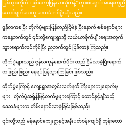
ပြန်သွားလိုက် ။ဖြစ်တော့ပြန်လာလိုက်နဲ့” ဟု စစ်ရှောင်အရေးကူညီ
ဆောင်ရွက်ပေးသူ ဒေသခံတစ်ဦးဆိုသည်။
ဇွန်လကစပြီး တိုက်ပွဲများပြန်တည်ငြိမ်ခဲ့ပြီး​​​နောက် စစ်ရှောင်များ
ကနေ့ဘက်တွင် ၎င်းတို့ကျေးရွာသို့ လယ်ယာစိုက်ပျိုးရေးအတွက်
သွားရောက်လုပ်ကိုင်ပြီး ညဘက််တွင် ပြန်လာခဲ့ကြသည်။
တိုက်ပွဲများသည် ဇွန်လကုန်နောက်ပိုင်း တည်ငြိမ်လာခဲ့ပြီးနောက်
တဖြည်းဖြည်း နေရပ်ပြန်သွားကြခြင်းဖြစ်သည်။
တိုက်ပွဲကြောင့် ကျေးရွာအတွင်းလက်နက်ကြီးများကျရောက်မှု
များ ၊ တိုက်ပွဲအရှိန်မြင့်တက်မှုများကြောင့် ထောင်နှင့်ချီသည့်
ဒေသခံများက တိမ်းရှောင်လာခဲ့ခြင်းဖြစ်သည်။
၎င်းတို့သည် မန်နောင်ကျေးရွာနှင့်အနိီးပတ်ဝန်းကျင်ရှိ ဘုန်းတော်