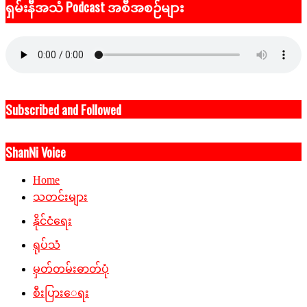
ရှမ်းနီအသံ Podcast အစီအစဉ်များ
Subscribed and Followed
ShanNi Voice
Home
သတင်းများ
နိုင်ငံရေး
ရုပ်သံ
မှတ်တမ်းဓာတ်ပုံ
စီးပြားေရး