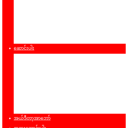
စီးပွားရေး
သဘာ၀ပတ်၀န်းကျင်
ကျန်းမာရေး
ထုတ်ပြန်ချက်များ
ဆောင်းပါး
နိုင်ငံရေး
အတွေးအမြင်
ယဥ်ကျေးမှု
အင်တာဗျူး
ခရီးသွားလမ်းညွန်
မှတ်တမ်းဓာတ်ပုံ
အယ်ဒီတာ့အာဘော်