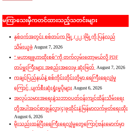
မကြာသေးမှီကတင်ထားသည့်သတင်းများ
နှစ်ဝက်အတွင်း စစ်တပ်က မြို့ (၂၂ )မြို့ကို ပြန်လည်
သိမ်းယူခဲ့
August 7, 2026
“ မဟာဗျူဟာထိုးစစ်”ကို တက်လှမ်းတော့မယ်လို့ PDF
တပ်မှူးကြီးများ အစည်းအဝေးမှ ဆုံးဖြတ်
August 7, 2026
ကချင်ပြည်နယ်နဲ့ စစ်ကိုင်းတိုင်းတို့မှာ ရေကြီးရေလျှံမှု
ကြောင့် ပျက်စီးဆုံးရှုံးမှုပိုများ
August 6, 2026
အလုပ်သမားအရေးနဲ့သဘာဝပတ်ဝန်းကျင်ထိန်းသိမ်းရေး
တို့အပါအဝင်စာချွန်လွှာ(၄)ခုထိုင်းနဲ့မြန်မာလက်မှတ်ရေးထိုး
August 6, 2026
မိုးသည်းထန်ပြီးရေကြီးရေလျှံမှုတွေကြောင့်ဗန်းမောက်မှာ