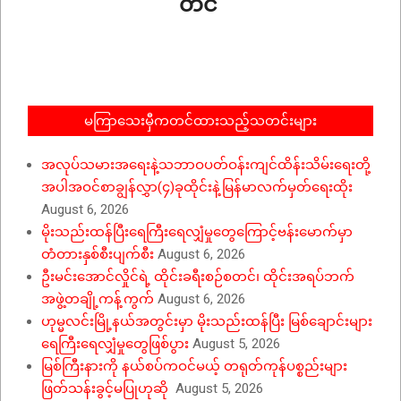
တင်
2025-
12-
09
မကြာသေးမှီကတင်ထားသည့်သတင်းများ
အလုပ်သမားအရေးနဲ့သဘာဝပတ်ဝန်းကျင်ထိန်းသိမ်းရေးတို့
အပါအဝင်စာချွန်လွှာ(၄)ခုထိုင်းနဲ့မြန်မာလက်မှတ်ရေးထိုး
August 6, 2026
မိုးသည်းထန်ပြီးရေကြီးရေလျှံမှုတွေကြောင့်ဗန်းမောက်မှာ
တံတားနှစ်စီးပျက်စီး
August 6, 2026
ဦးမင်းအောင်လှိုင်ရဲ့ ထိုင်းခရီးစဉ်စတင်၊ ထိုင်းအရပ်ဘက်
အဖွဲ့တချို့ကန့်ကွက်
August 6, 2026
ဟုမ္မလင်းမြို့နယ်အတွင်းမှာ မိုးသည်းထန်ပြီး မြစ်ချောင်းများ
ရေကြီးရေလျှံမှုတွေဖြစ်ပွား
August 5, 2026
မြစ်ကြီးနားကို နယ်စပ်ကဝင်မယ့် တရုတ်ကုန်ပစ္စည်းများ
ဖြတ်သန်းခွင့်မပြုဟုဆို
August 5, 2026