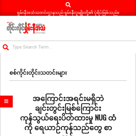
Search
Skip
to
ရှမ်းနီအသံသတင်းဌာနသည် ရှမ်းနီလူမျိုးတို့၏ ပုံရိပ်ဖြစ်သည်။
content
ရှမ်း
Search
နီ
Primary
အသံ
Navigation
သတင်း
စစ်ကိုင်းတိုင်းသတင်းများ
Menu
အကြောင်းအရင်းမရှိဘဲ
ချင်းတွင်းမြစ်ကြောင်း
ကုန်သွယ်ရေးပိတ်ထားမှု NUG ထံ
ကို ရေယာဉ်ကုန်သည်တွေ စာ