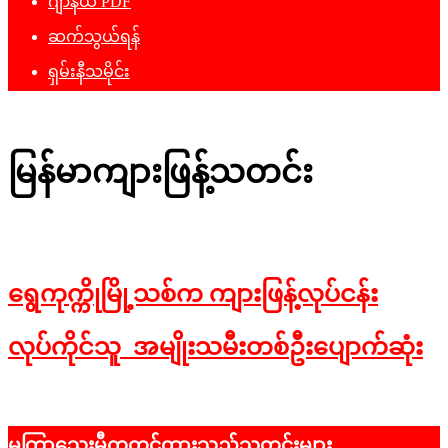
ဂျာနယ် PDF
ဆက်သွယ်ရန်
ရှမ်းနီသမိုင်း
မြန်မာကျားဖြန့်သတင်း
ရွေကုက္ကိုမြို့သစ်က ကျားဖြန့်လုပ်ငန်း
လုပ်ကိုင်သူ အမျိုးသမီးတစ်ဦးပျောက်ဆုံး
2025-
12-
မကြာသေးမှီကတင်ထားသည့်သတင်းများ
08