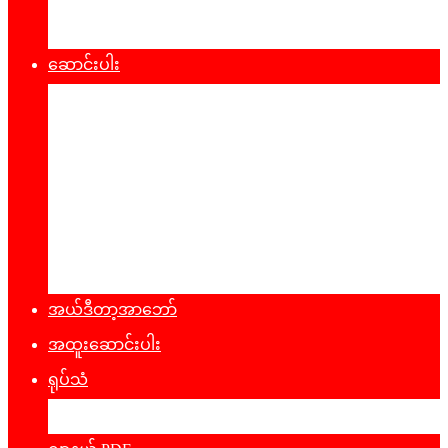
ထုတ်ပြန်ချက်များ
ဆောင်းပါး
နိုင်ငံရေး
အတွေးအမြင်
ယဥ်ကျေးမှု
အင်တာဗျူး
ခရီးသွားလမ်းညွန်
မှတ်တမ်းဓာတ်ပုံ
အယ်ဒီတာ့အာဘော်
အထူးဆောင်းပါး
ရုပ်သံ
ဖျော်ဖြေရေး