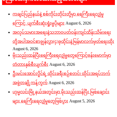
ကချင်ပြည်နယ်နဲ့ စစ်ကိုင်းတိုင်းတို့မှာ ရေကြီးရေလျှံမှု
ကြောင့် ပျက်စီးဆုံးရှုံးမှုပိုများ
August 6, 2026
အလုပ်သမားအရေးနဲ့သဘာဝပတ်ဝန်းကျင်ထိန်းသိမ်းရေး
တို့အပါအဝင်စာချွန်လွှာ(၄)ခုထိုင်းနဲ့မြန်မာလက်မှတ်ရေးထိုး
August 6, 2026
မိုးသည်းထန်ပြီးရေကြီးရေလျှံမှုတွေကြောင့်ဗန်းမောက်မှာ
တံတားနှစ်စီးပျက်စီး
August 6, 2026
ဦးမင်းအောင်လှိုင်ရဲ့ ထိုင်းခရီးစဉ်စတင်၊ ထိုင်းအရပ်ဘက်
အဖွဲ့တချို့ကန့်ကွက်
August 6, 2026
ဟုမ္မလင်းမြို့နယ်အတွင်းမှာ မိုးသည်းထန်ပြီး မြစ်ချောင်း
များ ရေကြီးရေလျှံမှုတွေဖြစ်ပွား
August 5, 2026