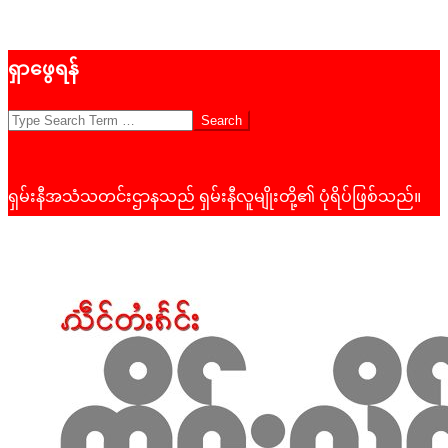
Skip
ရှာဖွေရန်
to
content
Search
ရှမ်းနီအသံသတင်းဌာနသည် ရှမ်းနီလူမျိုးတို့၏ ပုံရိပ်ဖြစ်သည်။