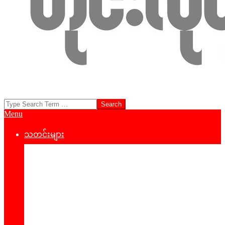
Search
ရှမ်း
Primary
Menu
နီ
Navigation
Menu
သတင်းများ
အသံ
နိုင်ငံရေး
သတင်း
‌ဒေသတွင်းသတင်း
စီးပွားရေး
သဘာ၀ပတ်၀န်းကျင်
ကျန်းမာရေး