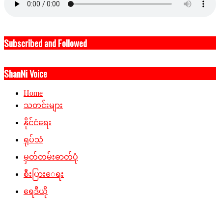
Subscribed and Followed
ShanNi Voice
Home
သတင်းများ
နိုင်ငံရေး
ရုပ်သံ
မှတ်တမ်းဓာတ်ပုံ
စီးပြားေရး
ရေဒီယို