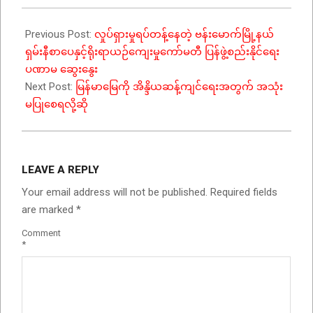
Previous Post:
လှုပ်ရှားမှုရပ်တန့်နေတဲ့ ဗန်းမောက်မြို့နယ်
ရှမ်းနီစာပေနှင့်ရိုးရာယဉ်ကျေးမှုကော်မတီ ပြန်ဖွဲ့စည်းနိုင်ရေး
ပဏာမ ဆွေးနွေး
Next Post:
မြန်မာမြေကို အိန္ဒိယဆန့်ကျင်ရေးအတွက် အသုံး
မပြုစေရလို့ဆို
LEAVE A REPLY
Your email address will not be published.
Required fields
are marked
*
Comment
*