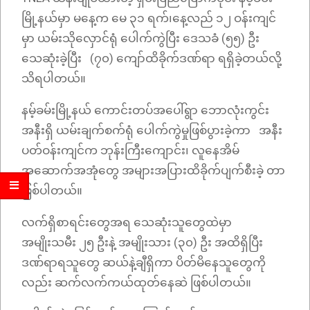
မြို့နယ်မှာ မနေ့က မေ ၃၁ ရက်၊နေ့လည် ၁၂ ဝန်းကျင်
မှာ ယမ်းသိုလှောင်ရုံ ပေါက်ကွဲပြီး ဒေသခံ (၅၅) ဦး
သေဆုံးခဲ့ပြီး (၇၀) ကျော်ထိခိုက်ဒဏ်ရာ ရရှိခဲ့တယ်လို့
သိရပါတယ်။
နမ့်ခမ်းမြို့နယ် ကောင်းတပ်အပေါ်ရွာ ဘောလုံးကွင်း
အနီးရှိ ယမ်းချက်စက်ရုံ ပေါက်ကွဲမှုဖြစ်ပွားခဲ့ကာ အနီး
ပတ်ဝန်းကျင်က ဘုန်းကြီးကျောင်း၊ လူနေအိမ်
အဆောက်အအုံတွေ အများအပြားထိခိုက်ပျက်စီးခဲ့ တာ
ဖြစ်ပါတယ်။
လက်ရှိစာရင်းတွေအရ သေဆုံးသူတွေထဲမှာ
အမျိုးသမီး ၂၅ ဦးနဲ့ အမျိုးသား (၃၀) ဦး အထိရှိပြီး
ဒဏ်ရာရသူတွေ ဆယ်နဲ့ချီရှိကာ ပိတ်မိနေသူတွေကို
လည်း ဆက်လက်ကယ်ထုတ်နေဆဲ ဖြစ်ပါတယ်။