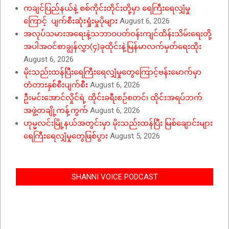
ကချင်ပြည်နယ်နဲ့ စစ်ကိုင်းတိုင်းတို့မှာ ရေကြီးရေလျှံမှု
ကြောင့် ပျက်စီးဆုံးရှုံးမှုပိုများ
August 6, 2026
အလုပ်သမားအရေးနဲ့သဘာဝပတ်ဝန်းကျင်ထိန်းသိမ်းရေးတို့
အပါအဝင်စာချွန်လွှာ(၄)ခုထိုင်းနဲ့မြန်မာလက်မှတ်ရေးထိုး
August 6, 2026
မိုးသည်းထန်ပြီးရေကြီးရေလျှံမှုတွေကြောင့်ဗန်းမောက်မှာ
တံတားနှစ်စီးပျက်စီး
August 6, 2026
ဦးမင်းအောင်လှိုင်ရဲ့ ထိုင်းခရီးစဉ်စတင်၊ ထိုင်းအရပ်ဘက်
အဖွဲ့တချို့ကန့်ကွက်
August 6, 2026
ဟုမ္မလင်းမြို့နယ်အတွင်းမှာ မိုးသည်းထန်ပြီး မြစ်ချောင်းများ
ရေကြီးရေလျှံမှုတွေဖြစ်ပွား
August 5, 2026
SHANNI VOICE PODCAST