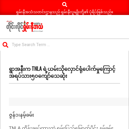
Search
Skip
to
ရှမ်းနီအသံသတင်းဌာနသည် ရှမ်းနီလူမျိုးတို့၏ ပုံရိပ်ဖြစ်သည်။
content
ရှမ်း
Search
နီ
Primary
အသံ
Navigation
သတင်း
ရွာအနီးက TNLA ရဲ့ယမ်းသိုလှောင်ရုံပေါက်မှုကြောင့်
Menu
အရပ်သား၅၀ကျော်သေဆုံး
ဇွန်
၁၊
နမ့်ခမ်း
TNLA ထိန်းချုပ်ထားတဲ့ ရှမ်းပြည်မြောက်ပိုင်း နမ့်ခမ်း