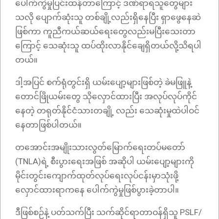
ပေါက်ကွဲမှုပြင်းထန်တာကြောင့် ဒဏ်ရာရသူတွေများ
သလို ပျောက်ဆုံးသူ တစ်ချို့လည်းရှိနေပြီး ရှာဖွေနေဆဲ
ဖြစ်ကာ ကူညီကယ်ဆယ်ရေးတွေလည်းမပြီးသေးတာ
ကြောင့် သေဆုံးသူ ထပ်ထိုးလာနိုင်ချေရှိတယ်လို့သိရပါ
တယ်။
ဒါ့အပြင် စက်ရုံတွင်းရှိ ယမ်းပျော့များဖြစ်တဲ့ ခဲမဖြူနဲ့
တောင်ဖြိုယမ်းတွေ သိုလှောင်ထားပြီး အလုပ်လုပ်ကိုင်
နေတဲ့ တရုတ်နိုင်ငံသားတချို့ လည်း သေဆုံးမှုထဲပါဝင်
နေတာဖြစ်ပါတယ်။
တအောင်းအမျိုးသားလွတ်မြောက်ရေးတပ်မတော်
(TNLA)ရဲ့ စီးပွားရေးအဖြစ် အဆိုပါ ယမ်းပျော့များကို
မိုင်းတွင်းကျောက်ထုတ်လုပ်ရေးလုပ်ငန်းမှာသုံးဖို့
လှောင်ထားရာကနေ ပေါက်ကွဲမှုဖြစ်ပွားခဲ့တာပါ။
ဒီဖြစ်စဉ်နဲ့ ပတ်သက်ပြီး သက်ဆိုင်ရာတာဝန်ရှိသူ PSLF/