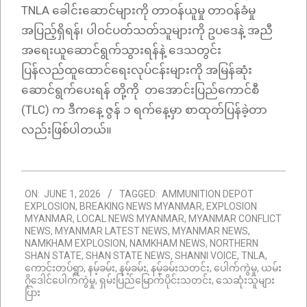
TNLA ခေါင်းဆောင်များကို တာဝန်ယူမှု တာဝန်ခံမှု
အပြည့်ရှိရန်၊ ပါဝင်ပတ်သတ်သူများကို ဥပဒေနဲ့ အညီ
အရေးယူဆောင်ရွက်သွားရန်နဲ့ ဒေသတွင်း
ပြန်လည်ထူထောင်ရေးလုပ်ငန်းများကို အမြန်ဆုံး
ဆောင်ရွက်ပေးရန် တို့ကို တအောင်းပြည်ကောင်စီ
(TLC) က ဒီကနေ့ ဇွန် ၁ ရက်နေ့မှာ စာထုတ်ပြန်ခဲ့တာ
လည်းဖြစ်ပါတယ်။
2026-
ON:
JUNE 1, 2026
TAGGED:
AMMUNITION DEPOT
06-
EXPLOSION
,
BREAKING NEWS MYANMAR
,
EXPLOSION
01
MYANMAR
,
LOCAL NEWS MYANMAR
,
MYANMAR CONFLICT
NEWS
,
MYANMAR LATEST NEWS
,
MYANMAR NEWS
,
NAMKHAM EXPLOSION
,
NAMKHAM NEWS
,
NORTHERN
SHAN STATE
,
SHAN STATE NEWS
,
SHANNI VOICE
,
TNLA
,
ကောင်းတပ်ရွာ
,
နမ့်ခမ်း
,
နမ့်ခမ်း
,
နမ့်ခမ်းသတင်း
,
ပေါက်ကွဲမှု
,
ယမ်း
ဂိုဒေါင်ပေါက်ကွဲမှု
,
ရှမ်းပြည်မြောက်ပိုင်းသတင်း
,
သေဆုံးသူများ
ပြား